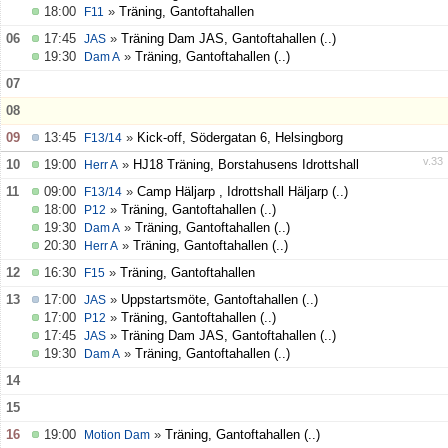
18:00
»
Träning, Gantoftahallen
F11
06
17:45
»
Träning Dam JAS, Gantoftahallen
(..)
JAS
Klubbkläder
19:30
»
Träning, Gantoftahallen
(..)
Dam A
07
Supportershop
08
Dokument
09
13:45
»
Kick-off, Södergatan 6, Helsingborg
F13/14
v.33
10
19:00
»
HJ18 Träning, Borstahusens Idrottshall
Herr A
Medlemskap & Medlems- och träningsavgifter
11
09:00
»
Camp Häljarp , Idrottshall Häljarp
(..)
F13/14
18:00
»
Träning, Gantoftahallen
(..)
P12
19:30
»
Träning, Gantoftahallen
(..)
Dam A
20:30
»
Träning, Gantoftahallen
(..)
Herr A
12
16:30
»
Träning, Gantoftahallen
F15
13
17:00
»
Uppstartsmöte, Gantoftahallen
(..)
JAS
17:00
»
Träning, Gantoftahallen
(..)
P12
17:45
»
Träning Dam JAS, Gantoftahallen
(..)
JAS
19:30
»
Träning, Gantoftahallen
(..)
Dam A
14
15
16
19:00
»
Träning, Gantoftahallen
(..)
Motion Dam