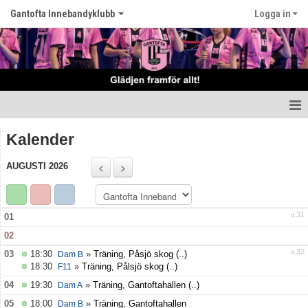
Gantofta Innebandyklubb
Logga in
Hem
Kalender
Nyheter
AUGUSTI 2026
Klubben
v.31
01
Våra lag
02
Kontakt
v.32
03
18:30
»
Träning, Påsjö skog
(..)
Dam B
18:30
»
Träning, Pålsjö skog
(..)
F11
Kalender
04
19:30
»
Träning, Gantoftahallen
(..)
Dam A
05
18:00
»
Träning, Gantoftahallen
Dam B
Matcher