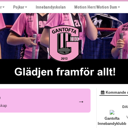
r
Pojkar
Innebandyskolan
Motion Herr/Motion Dam
Kommande 
p
→
skap
DA
Gantofta
Innebandyklubb