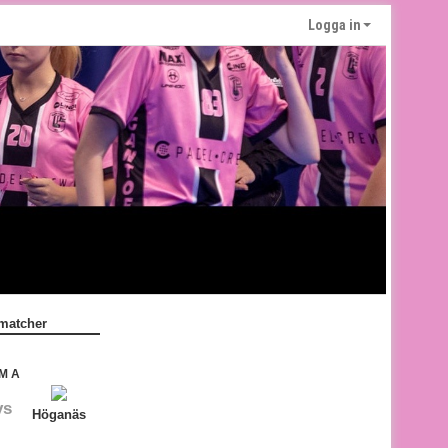
Logga in
matcher
M A
vs
Höganäs