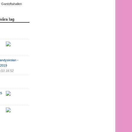
 Gantoftahallen
 våra lag
bandyskolan -
 2019
/10 16:52
25