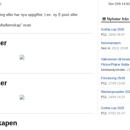
!
Sön 23/8 14:00,
ing eller har nya uppgifter, t.ex. ny E-post eller
Nyheter från
”Medlemskap” ovan
Gothia cup 2026
P12
,
18/02 08:47
er
Hemmamatch
Herr A
,
25/11 19:08
Välkommen till Inne
Flickor/Pojkar födda
Innebandyskolan
,
21
Försäsong 25/26
er
P12
,
17/09 13:08
Warbergsspelen 20
P12
,
14/04 14:23
Gothia cup 2025
P12
,
07/01 01-07
kapen