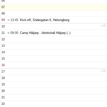
06
07
08
09
13:45
Kick-off, Södergatan 6, Helsingborg
v.33
10
11
09:00
Camp Häljarp , Idrottshall Häljarp
(..)
12
13
14
15
16
v.34
17
18
19
20
21
22