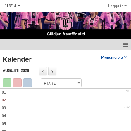
F13/14
Logga in
Hem
Prenumerera >>
Kalender
Nyheter
AUGUSTI 2026
Truppen
v.31
01
Matcher
02
Tabell Flickor E norra höst
v.32
03
04
Kalender
05
Kontakt