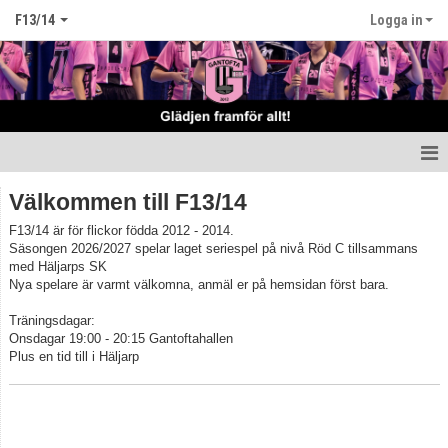
F13/14
Logga in
Hem
Välkommen till F13/14
F13/14 är för flickor födda 2012 - 2014.
Nyheter
Säsongen 2026/2027 spelar laget seriespel på nivå Röd C tillsammans
med Häljarps SK
Truppen
Nya spelare är varmt välkomna, anmäl er på hemsidan först bara.
Matcher
Träningsdagar:
Onsdagar 19:00 - 20:15 Gantoftahallen
Plus en tid till i Häljarp
Tabell Flickor E norra höst
Kalender
Kontakt