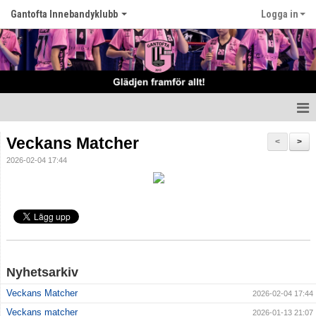
Gantofta Innebandyklubb
Logga in
Hem
Veckans Matcher
<
>
2026-02-04 17:44
Nyheter
Klubben
Våra lag
Kontakt
Nyhetsarkiv
Kalender
Veckans Matcher
2026-02-04 17:44
Veckans matcher
2026-01-13 21:07
Matcher