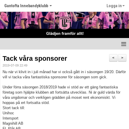
Gantofta Innebandyklubb
Logga in
Hem
Tack våra sponsorer
<
>
2019-07-09 22:49
Nyheter
Nu när vi klivit in i juli månad har vi också gått in i säsongen 19/20. Därför
vill vi tacka våra fantastiska sponsorer för säsongen som gick.
Klubben
Under förra säsongen 2018/2019 hade vi stöd av ett gäng fantastiska
Våra lag
företag som hjälpte klubben att fortsätta utvecklas. Ni är guld värda för
våra ungdomar och verkligen grädden på moset rent ekonomiskt. Vi
hoppas på ert fortsatta stöd.
Kontakt
Stort tack till:
Unihoc
Kalender
Intersport
Magnihill AB
FL Plåt AB
Matcher