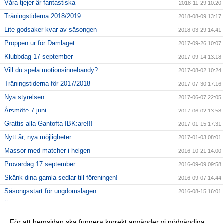
Våra tjejer är fantastiska
2018-11-29 10:20
Träningstiderna 2018/2019
2018-08-09 13:17
Lite godsaker kvar av säsongen
2018-03-29 14:41
Proppen ur för Damlaget
2017-09-26 10:07
Klubbdag 17 september
2017-09-14 13:18
Vill du spela motionsinnebandy?
2017-08-02 10:24
Träningstiderna för 2017/2018
2017-07-30 17:16
Nya styrelsen
2017-06-07 22:05
Årsmöte 7 juni
2017-06-02 13:58
Grattis alla Gantofta IBK:are!!!
2017-01-15 17:31
Nytt år, nya möjligheter
2017-01-03 08:01
Massor med matcher i helgen
2016-10-21 14:00
Provardag 17 september
2016-09-09 09:58
Skänk dina gamla sedlar till föreningen!
2016-09-07 14:44
Säsongsstart för ungdomslagen
2016-08-15 16:01
Ändrade träningstider för IBS & P7
2016-08-01 20:00
Träningstiderna klara
2016-07-18 14:35
För att hemsidan ska fungera korrekt använder vi nödvändiga