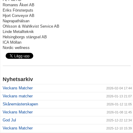
Romares Åkeri AB
Eriks Fönsterputs
Klubbkläder
Hjort Conveyor AB
Naprapathälsan
Supportershop
Ohlsson & Wahlkvist Service AB
Linde Metallteknik
Helsingborgs stängsel AB
Dokument
ICA Möllan
Nordic wellness
Medlemskap & Medlems- och träningsavgifter
Nyhetsarkiv
Veckans Matcher
2026-02-04 17:44
Veckans matcher
2026-01-13 21:07
Skånemästerskapen
2026-01-12 11:05
Veckans Matcher
2026-01-08 11:45
God Jul
2025-12-22 12:34
Veckans Matcher
2025-12-10 15:39