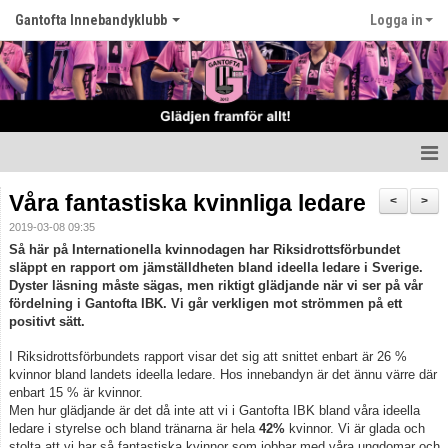
Gantofta Innebandyklubb
Logga in
Hem
Våra fantastiska kvinnliga ledare
<
>
2019-03-08 09:35
Nyheter
Så här på Internationella kvinnodagen har Riksidrottsförbundet
släppt en rapport om jämställdheten bland ideella ledare i Sverige.
Klubben
Dyster läsning måste sägas, men riktigt glädjande när vi ser på vår
fördelning i Gantofta IBK. Vi går verkligen mot strömmen på ett
Våra lag
positivt sätt.
I Riksidrottsförbundets rapport visar det sig att snittet enbart är 26 %
Kontakt
kvinnor bland landets ideella ledare. Hos innebandyn är det ännu värre där
enbart 15 % är kvinnor.
Kalender
Men hur glädjande är det då inte att vi i Gantofta IBK bland våra ideella
ledare i styrelse och bland tränarna är hela
42%
kvinnor. Vi är glada och
stolta att vi har så fantastiska kvinnor som jobbar med våra ungdomar och
Matcher