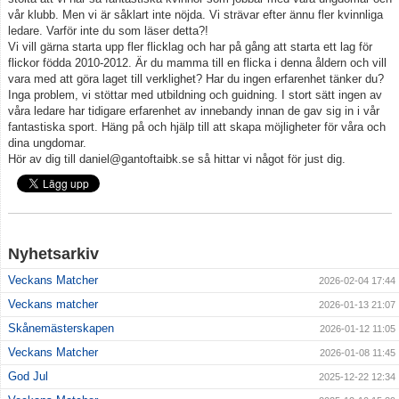
vår klubb. Men vi är såklart inte nöjda. Vi strävar efter ännu fler kvinnliga
ledare. Varför inte du som läser detta?!
Klubbkläder
Vi vill gärna starta upp fler flicklag och har på gång att starta ett lag för
flickor födda 2010-2012. Är du mamma till en flicka i denna åldern och vill
Supportershop
vara med att göra laget till verklighet? Har du ingen erfarenhet tänker du?
Inga problem, vi stöttar med utbildning och guidning. I stort sätt ingen av
våra ledare har tidigare erfarenhet av innebandy innan de gav sig in i vår
Dokument
fantastiska sport. Häng på och hjälp till att skapa möjligheter för våra och
dina ungdomar.
Medlemskap & Medlems- och träningsavgifter
Hör av dig till daniel@gantoftaibk.se så hittar vi något för just dig.
Nyhetsarkiv
Veckans Matcher
2026-02-04 17:44
Veckans matcher
2026-01-13 21:07
Skånemästerskapen
2026-01-12 11:05
Veckans Matcher
2026-01-08 11:45
God Jul
2025-12-22 12:34