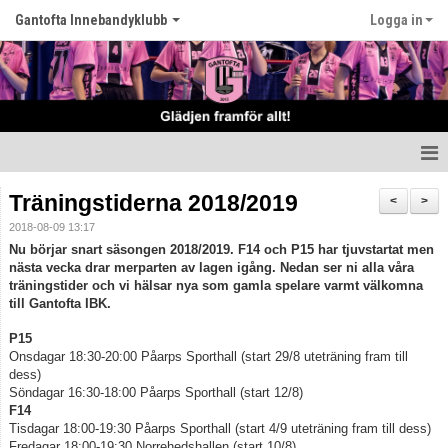
Gantofta Innebandyklubb
Logga in
Hem
Träningstiderna 2018/2019
<
>
2018-08-09 13:17
Nyheter
Nu börjar snart säsongen 2018/2019. F14 och P15 har tjuvstartat men
nästa vecka drar merparten av lagen igång. Nedan ser ni alla våra
Klubben
träningstider och vi hälsar nya som gamla spelare varmt välkomna
till Gantofta IBK.
Våra lag
P15
Onsdagar 18:30-20:00 Påarps Sporthall (start 29/8 uteträning fram till
Kontakt
dess)
Söndagar 16:30-18:00 Påarps Sporthall (start 12/8)
Kalender
F14
Tisdagar 18:00-19:30 Påarps Sporthall (start 4/9 uteträning fram till dess)
Fredagar 18:00-19:30 Norrehedshallen (start 10/8)
Matcher