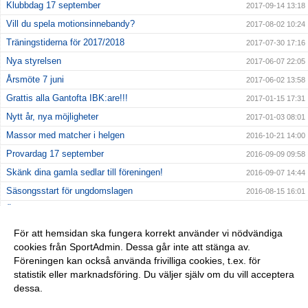
Klubbdag 17 september
2017-09-14 13:18
Vill du spela motionsinnebandy?
2017-08-02 10:24
Träningstiderna för 2017/2018
2017-07-30 17:16
Nya styrelsen
2017-06-07 22:05
Årsmöte 7 juni
2017-06-02 13:58
Grattis alla Gantofta IBK:are!!!
2017-01-15 17:31
Nytt år, nya möjligheter
2017-01-03 08:01
Massor med matcher i helgen
2016-10-21 14:00
Provardag 17 september
2016-09-09 09:58
Skänk dina gamla sedlar till föreningen!
2016-09-07 14:44
Säsongsstart för ungdomslagen
2016-08-15 16:01
Ändrade träningstider för IBS & P7
2016-08-01 20:00
Träningstiderna klara
2016-07-18 14:35
För att hemsidan ska fungera korrekt använder vi nödvändiga
cookies från SportAdmin. Dessa går inte att stänga av.
Historisk ny styrelse vald på årsmötet
2016-06-08 22:51
Föreningen kan också använda frivilliga cookies, t.ex. för
Välkommen Maria!
2016-05-31 17:40
statistik eller marknadsföring. Du väljer själv om du vill acceptera
dessa.
Anpassa dina val