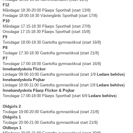
F12
Måndagar 18:30-20:00 Påarps Sporthall (start 13/8)
Klubbkläder
Fredagar 18:00-19:30 Västergårds Sporthall (start 17/8)
P10
Supportershop
Måndagar 17:15-18:30 Påarps Sporthall (start 27/8)
Onsdagar 17:15-18:30 Påarps Sporthall (start 15/8)
F9
Dokument
Torsdagar 18:00-19:30 Gantofta gymnastiksal (start 16/8)
P8
Medlemskap & Medlems- och träningsavgifter
Tisdagar 17:30-18:30 Gantofta gymnastiksal (start 21/8)
P7
Torsdagar 17:00-18:00 Gantofta gymnastiksal (start 16/8)
Innebandyskola Flickor
Lördagar 09:00-10:00 Gantofta gymnastiksal (start 1/9
Ledare behövs
)
Innebandyskola Pojkar
Lördagar 10:00-11:00 Gantofta gymnastiksal (start 1/9
Ledare behövs
)
Innebandyskola Påarp Flickor & Pojkar
Torsdagar 17:00-18:00 Påarps Sporthall (start 6/9
Ledare behövs
)
Oldgirls 2
Tisdagar 19:00-20:00 Gantofta gymnastiksal (start 21/8)
Oldgirls 1
Tisdagar 20:00-21:00 Gantofta gymnastiksal start 21/8)
Oldboys 1