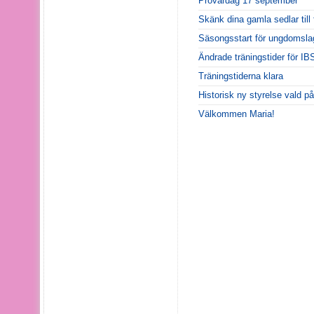
Provardag 17 september
Skänk dina gamla sedlar till 
Säsongsstart för ungdomsla
Ändrade träningstider för I
Träningstiderna klara
Historisk ny styrelse vald p
Välkommen Maria!