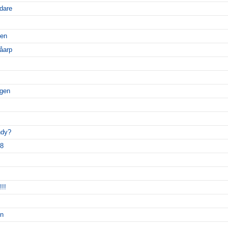
edare
ben
åarp
ngen
ndy?
18
!!!
en