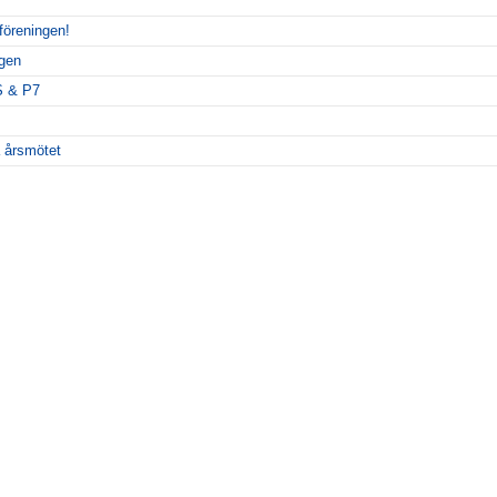
föreningen!
gen
BS & P7
å årsmötet