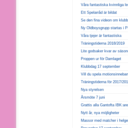
Våra fantastiska kvinnliga l
Ett Spelarråd är bildat
Se den fina videon om klub
Ny Oldboysgrupp startas i P
Våra tjejer är fantastiska
Träningstiderna 2018/2019
Lite godsaker kvar av säso
Proppen ur för Damlaget
Klubbdag 17 september
Vill du spela motionsinneba
Träningstiderna för 2017/20
Nya styrelsen
Årsmöte 7 juni
Grattis alla Gantofta IBK:are
Nytt år, nya möjligheter
Massor med matcher i helg