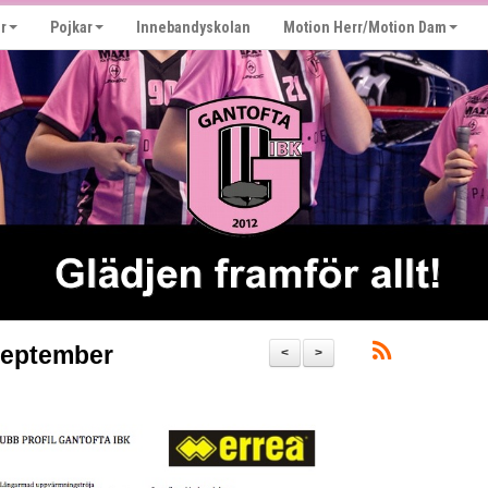
r
Pojkar
Innebandyskolan
Motion Herr/Motion Dam
september
<
>