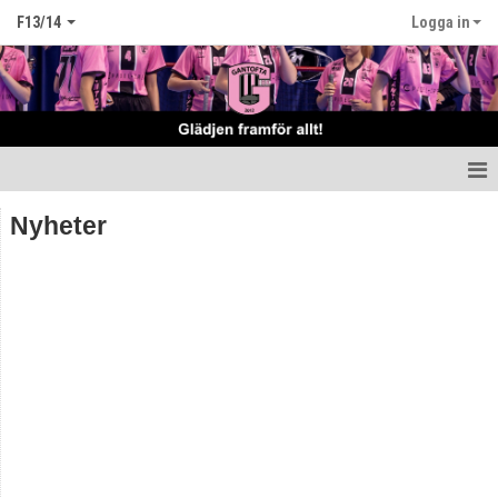
F13/14
Logga in
Hem
Nyheter
Nyheter
Truppen
Matcher
Tabell Flickor E norra höst
Kalender
Kontakt