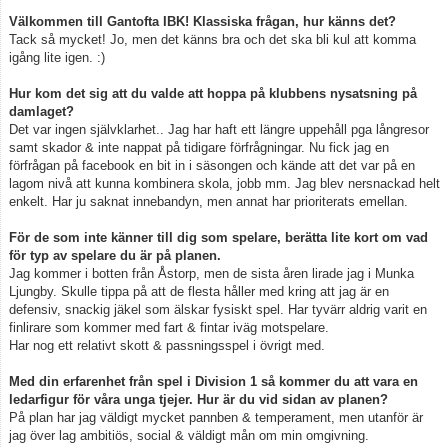
Välkommen till Gantofta IBK! Klassiska frågan, hur känns det?
Tack så mycket! Jo, men det känns bra och det ska bli kul att komma
igång lite igen. :)
Hur kom det sig att du valde att hoppa på klubbens nysatsning på
damlaget?
Det var ingen självklarhet.. Jag har haft ett längre uppehåll pga långresor
samt skador & inte nappat på tidigare förfrågningar. Nu fick jag en
förfrågan på facebook en bit in i säsongen och kände att det var på en
lagom nivå att kunna kombinera skola, jobb mm. Jag blev nersnackad helt
enkelt. Har ju saknat innebandyn, men annat har prioriterats emellan.
För de som inte känner till dig som spelare, berätta lite kort om vad
för typ av spelare du är på planen.
Jag kommer i botten från Åstorp, men de sista åren lirade jag i Munka
Ljungby. Skulle tippa på att de flesta håller med kring att jag är en
defensiv, snackig jäkel som älskar fysiskt spel. Har tyvärr aldrig varit en
finlirare som kommer med fart & fintar iväg motspelare.
Har nog ett relativt skott & passningsspel i övrigt med.
Med din erfarenhet från spel i Division 1 så kommer du att vara en
ledarfigur för våra unga tjejer. Hur är du vid sidan av planen?
På plan har jag väldigt mycket pannben & temperament, men utanför är
jag över lag ambitiös, social & väldigt mån om min omgivning.