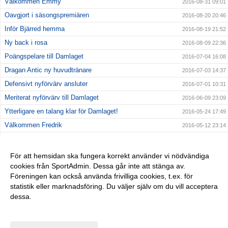
Välkommen Emmy
2016-08-31 09:01
Oavgjort i säsongspremiären
2016-08-20 20:46
Inför Bjärred hemma
2016-08-19 21:52
Ny back i rosa
2016-08-09 22:36
Poängspelare till Damlaget
2016-07-04 16:08
Dragan Antic ny huvudtränare
2016-07-03 14:37
Defensivt nyförvärv ansluter
2016-07-01 10:31
Meriterat nyförvärv till Damlaget
2016-06-09 23:09
Ytterligare en talang klar för Damlaget!
2016-05-24 17:49
Välkommen Fredrik
2016-05-12 23:14
Välkommen Rebecca
2016-05-11 23:17
Ung lovande talang klar för Damlaget
2016-05-01 23:20
För att hemsidan ska fungera korrekt använder vi nödvändiga
cookies från SportAdmin. Dessa går inte att stänga av.
Välkommen Anders
2016-04-21 23:23
Föreningen kan också använda frivilliga cookies, t.ex. för
Division 1 nästa!!!
2016-04-05 23:25
statistik eller marknadsföring. Du väljer själv om du vill acceptera
dessa.
Anpassa dina val
Cookie-inställningar
Gå till Webbversion