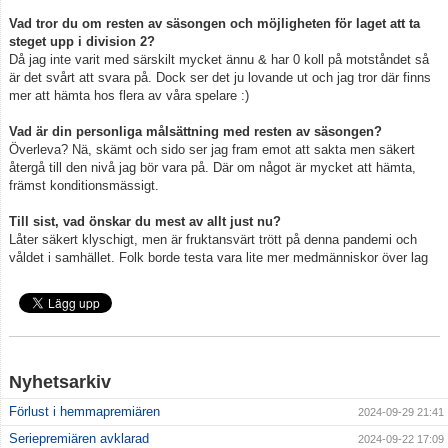
Vad tror du om resten av säsongen och möjligheten för laget att ta
steget upp i division 2?
Då jag inte varit med särskilt mycket ännu & har 0 koll på motståndet så
är det svårt att svara på. Dock ser det ju lovande ut och jag tror där finns
mer att hämta hos flera av våra spelare :)
Vad är din personliga målsättning med resten av säsongen?
Överleva? Nä, skämt och sido ser jag fram emot att sakta men säkert
återgå till den nivå jag bör vara på. Där om något är mycket att hämta,
främst konditionsmässigt.
Till sist, vad önskar du mest av allt just nu?
Låter säkert klyschigt, men är fruktansvärt trött på denna pandemi och
våldet i samhället. Folk borde testa vara lite mer medmänniskor över lag
Nyhetsarkiv
Förlust i hemmapremiären
2024-09-29 21:41
Seriepremiären avklarad
2024-09-22 17:09