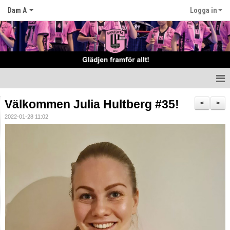
Dam A
Logga in
Hem
Välkommen Julia Hultberg #35!
<
>
2022-01-28 11:02
Nyheter
Truppen
Matcher
Tabell
Kalender
Bemannings schema