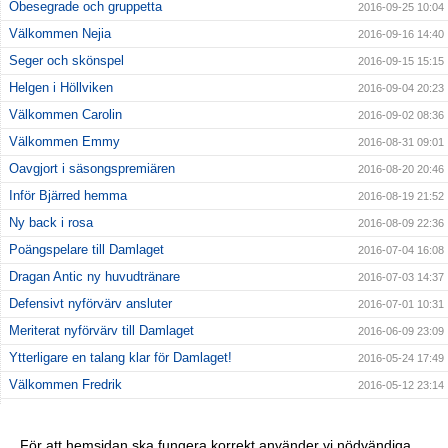
Obesegrade och gruppetta
2016-09-25 10:04
Välkommen Nejia
2016-09-16 14:40
Seger och skönspel
2016-09-15 15:15
Helgen i Höllviken
2016-09-04 20:23
Välkommen Carolin
2016-09-02 08:36
Välkommen Emmy
2016-08-31 09:01
Oavgjort i säsongspremiären
2016-08-20 20:46
Inför Bjärred hemma
2016-08-19 21:52
Ny back i rosa
2016-08-09 22:36
Poängspelare till Damlaget
2016-07-04 16:08
Dragan Antic ny huvudtränare
2016-07-03 14:37
Defensivt nyförvärv ansluter
2016-07-01 10:31
Meriterat nyförvärv till Damlaget
2016-06-09 23:09
Ytterligare en talang klar för Damlaget!
2016-05-24 17:49
Välkommen Fredrik
2016-05-12 23:14
Välkommen Rebecca
2016-05-11 23:17
Ung lovande talang klar för Damlaget
2016-05-01 23:20
För att hemsidan ska fungera korrekt använder vi nödvändiga