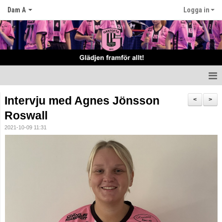
Dam A
Logga in
Hem
Intervju med Agnes Jönsson
<
>
Roswall
Nyheter
2021-10-09 11:31
Truppen
Matcher
Tabell
Kalender
Bemannings schema