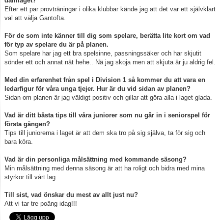
damlaget?
Efter ett par provträningar i olika klubbar kände jag att det var ett självklart
val att välja Gantofta.
För de som inte känner till dig som spelare, berätta lite kort om vad
för typ av spelare du är på planen.
Som spelare har jag ett bra spelsinne, passningssäker och har skjutit
sönder ett och annat nät hehe.. Nä jag skoja men att skjuta är ju aldrig fel.
Med din erfarenhet från spel i Division 1 så kommer du att vara en
ledarfigur för våra unga tjejer. Hur är du vid sidan av planen?
Sidan om planen är jag väldigt positiv och gillar att göra alla i laget glada.
Vad är ditt bästa tips till våra juniorer som nu går in i seniorspel för
första gången?
Tips till juniorerna i laget är att dem ska tro på sig själva, ta för sig och
bara köra.
Vad är din personliga målsättning med kommande säsong?
Min målsättning med denna säsong är att ha roligt och bidra med mina
styrkor till vårt lag.
Till sist, vad önskar du mest av allt just nu?
Att vi tar tre poäng idag!!!