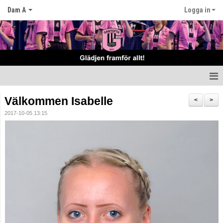
Dam A
Logga in
Hem
Välkommen Isabelle
<
>
2017-10-05 13:15
Nyheter
Truppen
Matcher
Tabell
Kalender
Bemannings schema