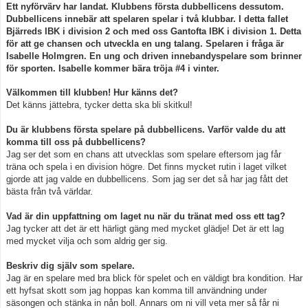
Ett nyförvärv har landat. Klubbens första dubbellicens dessutom.
Dubbellicens innebär att spelaren spelar i två klubbar. I detta fallet
Bjärreds IBK i division 2 och med oss Gantofta IBK i division 1. Detta
för att ge chansen och utveckla en ung talang. Spelaren i fråga är
Isabelle Holmgren. En ung och driven innebandyspelare som brinner
för sporten. Isabelle kommer bära tröja #4 i vinter.
Välkommen till klubben! Hur känns det?
Det känns jättebra, tycker detta ska bli skitkul!
Du är klubbens första spelare på dubbellicens. Varför valde du att
komma till oss på dubbellicens?
Jag ser det som en chans att utvecklas som spelare eftersom jag får
träna och spela i en division högre. Det finns mycket rutin i laget vilket
gjorde att jag valde en dubbellicens. Som jag ser det så har jag fått det
bästa från två världar.
Vad är din uppfattning om laget nu när du tränat med oss ett tag?
Jag tycker att det är ett härligt gäng med mycket glädje! Det är ett lag
med mycket vilja och som aldrig ger sig.
Beskriv dig själv som spelare.
Jag är en spelare med bra blick för spelet och en väldigt bra kondition. Har
ett hyfsat skott som jag hoppas kan komma till användning under
säsongen och stänka in nån boll. Annars om ni vill veta mer så får ni