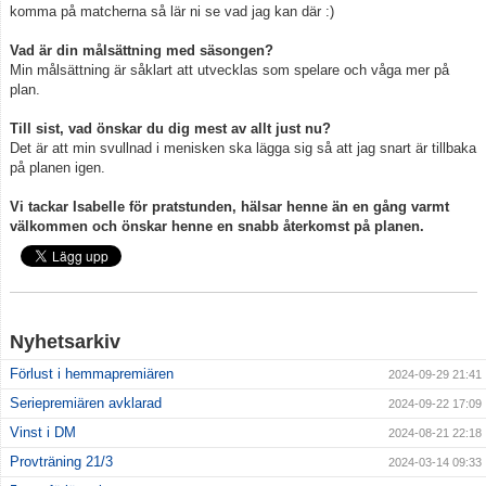
komma på matcherna så lär ni se vad jag kan där :)
Vad är din målsättning med säsongen?
Min målsättning är såklart att utvecklas som spelare och våga mer på
plan.
Till sist, vad önskar du dig mest av allt just nu?
Det är att min svullnad i menisken ska lägga sig så att jag snart är tillbaka
på planen igen.
Vi tackar Isabelle för pratstunden, hälsar henne än en gång varmt
välkommen och önskar henne en snabb återkomst på planen.
Nyhetsarkiv
Förlust i hemmapremiären
2024-09-29 21:41
Seriepremiären avklarad
2024-09-22 17:09
Vinst i DM
2024-08-21 22:18
Provträning 21/3
2024-03-14 09:33