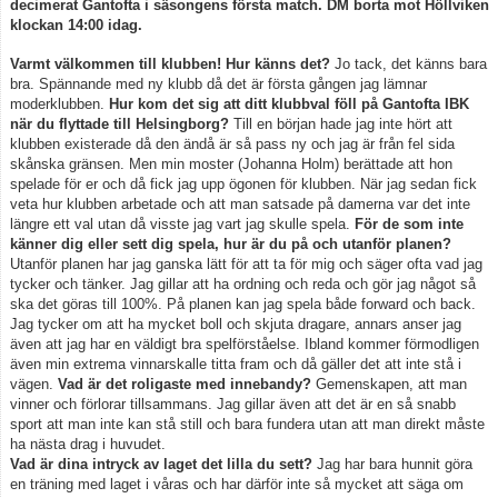
decimerat Gantofta i säsongens första match. DM borta mot Höllviken
klockan 14:00 idag.
Varmt välkommen till klubben! Hur känns det?
Jo tack, det känns bara
bra. Spännande med ny klubb då det är första gången jag lämnar
moderklubben.
Hur kom det sig att ditt klubbval föll på Gantofta IBK
när du flyttade till Helsingborg?
Till en början hade jag inte hört att
klubben existerade då den ändå är så pass ny och jag är från fel sida
skånska gränsen. Men min moster (Johanna Holm) berättade att hon
spelade för er och då fick jag upp ögonen för klubben. När jag sedan fick
veta hur klubben arbetade och att man satsade på damerna var det inte
längre ett val utan då visste jag vart jag skulle spela.
För de som inte
känner dig eller sett dig spela, hur är du på och utanför planen?
Utanför planen har jag ganska lätt för att ta för mig och säger ofta vad jag
tycker och tänker. Jag gillar att ha ordning och reda och gör jag något så
ska det göras till 100%. På planen kan jag spela både forward och back.
Jag tycker om att ha mycket boll och skjuta dragare, annars anser jag
även att jag har en väldigt bra spelförståelse. Ibland kommer förmodligen
även min extrema vinnarskalle titta fram och då gäller det att inte stå i
vägen.
Vad är det roligaste med innebandy?
Gemenskapen, att man
vinner och förlorar tillsammans. Jag gillar även att det är en så snabb
sport att man inte kan stå still och bara fundera utan att man direkt måste
ha nästa drag i huvudet.
Vad är dina intryck av laget det lilla du sett?
Jag har bara hunnit göra
en träning med laget i våras och har därför inte så mycket att säga om