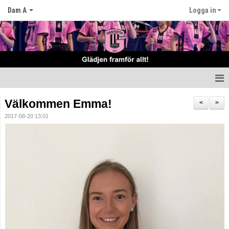
Dam A
Logga in
Hem
Välkommen Emma!
<
>
2017-08-20 13:01
Nyheter
Truppen
Matcher
Tabell
Kalender
Bemannings schema