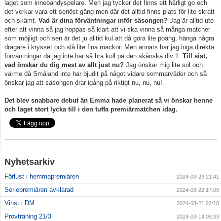
laget som innebandyspelare. Men jag tycker det finns ett härligt go och
det verkar vara ett seriöst gäng men där det alltid finns plats för lite skratt
och skämt.
Vad är dina förväntningar inför säsongen?
Jag är alltid ute
efter att vinna så jag hoppas så klart att vi ska vinna så många matcher
som möjligt och sen är det ju alltid kul att då göra lite poäng, hänga några
dragare i krysset och slå lite fina mackor. Men annars har jag inga direkta
förväntningar då jag inte har så bra koll på den skånska div 1.
Till sist,
vad önskar du dig mest av allt just nu?
Jag önskar mig lite sol och
värme då Småland inte har bjudit på något vidare sommarväder och så
önskar jag att säsongen drar igång på riktigt nu, nu, nu!
Det blev snabbare debut än Emma hade planerat så vi önskar henne
och laget stort lycka till i den tuffa premiärmatchen idag.
Nyhetsarkiv
Förlust i hemmapremiären
2024-09-29 21:41
Seriepremiären avklarad
2024-09-22 17:09
Vinst i DM
2024-08-21 22:18
Provträning 21/3
2024-03-14 09:33