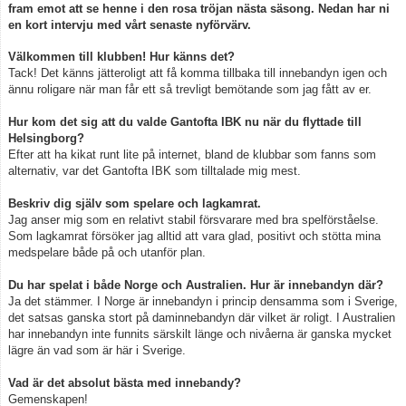
fram emot att se henne i den rosa tröjan nästa säsong. Nedan har ni
en kort intervju med vårt senaste nyförvärv.
Välkommen till klubben! Hur känns det?
Tack! Det känns jätteroligt att få komma tillbaka till innebandyn igen och
ännu roligare när man får ett så trevligt bemötande som jag fått av er.
Hur kom det sig att du valde Gantofta IBK nu när du flyttade till
Helsingborg?
Efter att ha kikat runt lite på internet, bland de klubbar som fanns som
alternativ, var det Gantofta IBK som tilltalade mig mest.
Beskriv dig själv som spelare och lagkamrat.
Jag anser mig som en relativt stabil försvarare med bra spelförståelse.
Som lagkamrat försöker jag alltid att vara glad, positivt och stötta mina
medspelare både på och utanför plan.
Du har spelat i både Norge och Australien. Hur är innebandyn där?
Ja det stämmer. I Norge är innebandyn i princip densamma som i Sverige,
det satsas ganska stort på daminnebandyn där vilket är roligt. I Australien
har innebandyn inte funnits särskilt länge och nivåerna är ganska mycket
lägre än vad som är här i Sverige.
Vad är det absolut bästa med innebandy?
Gemenskapen!