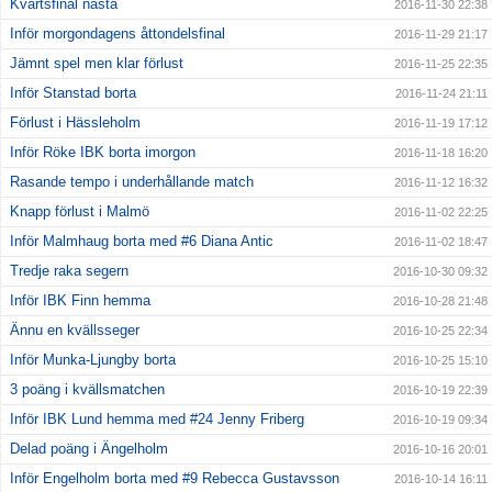
Kvartsfinal nästa
2016-11-30 22:38
Inför morgondagens åttondelsfinal
2016-11-29 21:17
Jämnt spel men klar förlust
2016-11-25 22:35
Inför Stanstad borta
2016-11-24 21:11
Förlust i Hässleholm
2016-11-19 17:12
Inför Röke IBK borta imorgon
2016-11-18 16:20
Rasande tempo i underhållande match
2016-11-12 16:32
Knapp förlust i Malmö
2016-11-02 22:25
Inför Malmhaug borta med #6 Diana Antic
2016-11-02 18:47
Tredje raka segern
2016-10-30 09:32
Inför IBK Finn hemma
2016-10-28 21:48
Ännu en kvällsseger
2016-10-25 22:34
Inför Munka-Ljungby borta
2016-10-25 15:10
3 poäng i kvällsmatchen
2016-10-19 22:39
Inför IBK Lund hemma med #24 Jenny Friberg
2016-10-19 09:34
Delad poäng i Ängelholm
2016-10-16 20:01
Inför Engelholm borta med #9 Rebecca Gustavsson
2016-10-14 16:11