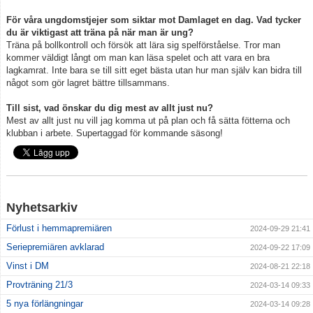
För våra ungdomstjejer som siktar mot Damlaget en dag. Vad tycker
du är viktigast att träna på när man är ung?
Träna på bollkontroll och försök att lära sig spelförståelse. Tror man
kommer väldigt långt om man kan läsa spelet och att vara en bra
lagkamrat. Inte bara se till sitt eget bästa utan hur man själv kan bidra till
något som gör lagret bättre tillsammans.
Till sist, vad önskar du dig mest av allt just nu?
Mest av allt just nu vill jag komma ut på plan och få sätta fötterna och
klubban i arbete. Supertaggad för kommande säsong!
Nyhetsarkiv
Förlust i hemmapremiären
2024-09-29 21:41
Seriepremiären avklarad
2024-09-22 17:09
Vinst i DM
2024-08-21 22:18
Provträning 21/3
2024-03-14 09:33
5 nya förlängningar
2024-03-14 09:28