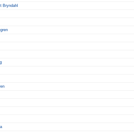
t Bryndahl
egren
g
ren
na