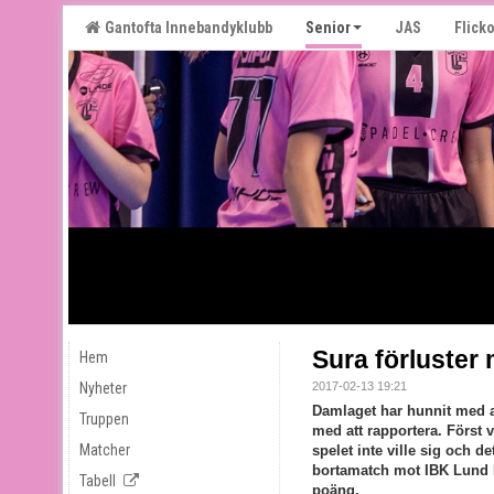
Gantofta Innebandyklubb
Senior
JAS
Flicko
Sura förluster 
Hem
Nyheter
2017-02-13 19:21
Damlaget har hunnit med at
Truppen
med att rapportera. Förs
Matcher
spelet inte ville sig och de
bortamatch mot IBK Lund Eli
Tabell
poäng.