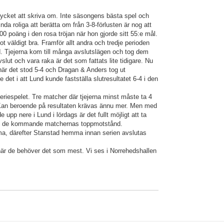
cket att skriva om. Inte säsongens bästa spel och
da roliga att berätta om från 3-8-förlusten är nog att
 poäng i den rosa tröjan när hon gjorde sitt 55:e mål.
t väldigt bra. Framför allt andra och tredje perioden
d. Tjejerna kom till många avslutslägen och tog dem
slut och vara raka är det som fattats lite tidigare. Nu
när det stod 5-4 och Dragan & Anders tog ut
 det i att Lund kunde fastställa slutresultatet 6-4 i den
eriespelet. Tre matcher där tjejerna minst måste ta 4
 Kan beroende på resultaten krävas ännu mer. Men med
 upp nere i Lund i lördags är det fullt möjligt att ta
ot de kommande matchernas toppmotstånd.
a, därefter Stanstad hemma innan serien avslutas
när de behöver det som mest. Vi ses i Norrehedshallen