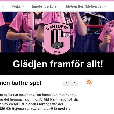
r
Pojkar
Innebandyskolan
Motion Herr/Motion Dam
men bättre spel
<
>
t spela två matcher vilket hemsidan inte hunnit
t var det hemmamatch mot KFUM Malmhaug IBF där
t blev en förlust. Sedan i lördags var det
t där tjejerna var ytterst nära att få med sig