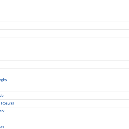
ngby
35!
 Roswall
ark
son