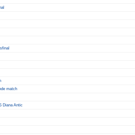
nal
sfinal
n
nde match
6 Diana Antic