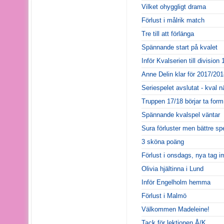
Vilket ohyggligt drama
Förlust i målrik match
Tre till att förlänga
Spännande start på kvalet
Inför Kvalserien till division 
Anne Delin klar för 2017/201
Seriespelet avslutat - kval n
Truppen 17/18 börjar ta form
Spännande kvalspel väntar
Sura förluster men bättre sp
3 sköna poäng
Förlust i onsdags, nya tag 
Olivia hjältinna i Lund
Inför Engelholm hemma
Förlust i Malmö
Välkommen Madeleine!
Tack för lektionen Å/K