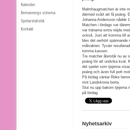
Kalender
Malmhaugmatchen är inte my
Bemannings schema
därmed svårt att få poäng. En
Johanna Andersson nådde 100
Spelarstatistik
Matchen i lördags var däremo
Kontakt
var tränarna extra nöjda me
också. Just att komma till av
blev det oerhört spännande 
målvakten. Tyvärr resulterade
tomma kassen.
Tre matcher återstår nu av s
poäng för att undvika kval.
det spelet som tjejerna visade
poäng och även full pott m
På lördag väntar Röke hemm
mot Landskrona borta.
Slut nu upp bakom tjejerna 
på lördag.
Nyhetsarkiv