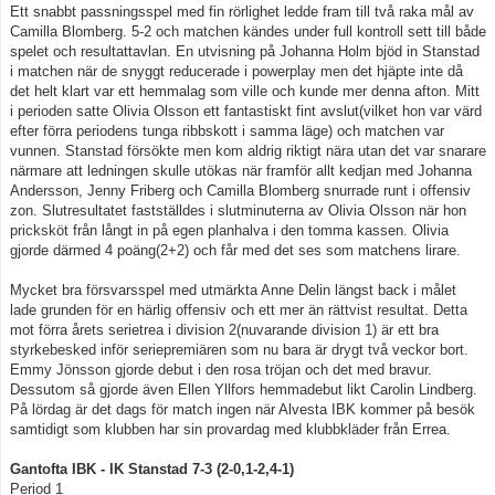
Ett snabbt passningsspel med fin rörlighet ledde fram till två raka mål av
Camilla Blomberg. 5-2 och matchen kändes under full kontroll sett till både
spelet och resultattavlan. En utvisning på Johanna Holm bjöd in Stanstad
i matchen när de snyggt reducerade i powerplay men det hjäpte inte då
det helt klart var ett hemmalag som ville och kunde mer denna afton. Mitt
i perioden satte Olivia Olsson ett fantastiskt fint avslut(vilket hon var värd
efter förra periodens tunga ribbskott i samma läge) och matchen var
vunnen. Stanstad försökte men kom aldrig riktigt nära utan det var snarare
närmare att ledningen skulle utökas när framför allt kedjan med Johanna
Andersson, Jenny Friberg och Camilla Blomberg snurrade runt i offensiv
zon. Slutresultatet fastställdes i slutminuterna av Olivia Olsson när hon
pricksköt från långt in på egen planhalva i den tomma kassen. Olivia
gjorde därmed 4 poäng(2+2) och får med det ses som matchens lirare.
Mycket bra försvarsspel med utmärkta Anne Delin längst back i målet
lade grunden för en härlig offensiv och ett mer än rättvist resultat. Detta
mot förra årets serietrea i division 2(nuvarande division 1) är ett bra
styrkebesked inför seriepremiären som nu bara är drygt två veckor bort.
Emmy Jönsson gjorde debut i den rosa tröjan och det med bravur.
Dessutom så gjorde även Ellen Yllfors hemmadebut likt Carolin Lindberg.
På lördag är det dags för match ingen när Alvesta IBK kommer på besök
samtidigt som klubben har sin provardag med klubbkläder från Errea.
Gantofta IBK - IK Stanstad 7-3 (2-0,1-2,4-1)
Period 1