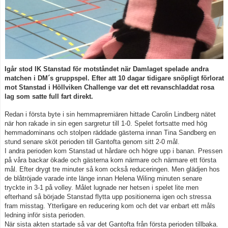
Spelarstatistik
Kontakt
Igår stod IK Stanstad för motståndet när Damlaget spelade andra
matchen i DM´s gruppspel. Efter att 10 dagar tidigare snöpligt förlorat
mot Stanstad i Höllviken Challenge var det ett revanschladdat rosa
lag som satte full fart direkt.
Redan i första byte i sin hemmapremiären hittade Carolin Lindberg nätet
när hon rakade in sin egen sargretur till 1-0. Spelet fortsatte med hög
hemmadominans och stolpen räddade gästerna innan Tina Sandberg en
stund senare sköt perioden till Gantofta genom sitt 2-0 mål.
I andra perioden kom Stanstad ut hårdare och högre upp i banan. Pressen
på våra backar ökade och gästerna kom närmare och närmare ett första
mål. Efter drygt tre minuter så kom också reduceringen. Men glädjen hos
de blåtröjade varade inte länge innan Helena Wiling minuten senare
tryckte in 3-1 på volley. Målet lugnade ner hetsen i spelet lite men
efterhand så började Stanstad flytta upp positionerna igen och stressa
fram misstag. Ytterligare en reducering kom och det var enbart ett måls
ledning inför sista perioden.
När sista akten startade så var det Gantofta från första perioden tillbaka.