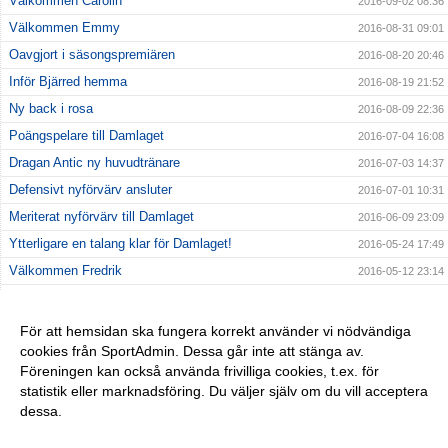
Välkommen Carolin
2016-09-02 08:36
Välkommen Emmy
2016-08-31 09:01
Oavgjort i säsongspremiären
2016-08-20 20:46
Inför Bjärred hemma
2016-08-19 21:52
Ny back i rosa
2016-08-09 22:36
Poängspelare till Damlaget
2016-07-04 16:08
Dragan Antic ny huvudtränare
2016-07-03 14:37
Defensivt nyförvärv ansluter
2016-07-01 10:31
Meriterat nyförvärv till Damlaget
2016-06-09 23:09
Ytterligare en talang klar för Damlaget!
2016-05-24 17:49
Välkommen Fredrik
2016-05-12 23:14
Välkommen Rebecca
2016-05-11 23:17
Ung lovande talang klar för Damlaget
2016-05-01 23:20
För att hemsidan ska fungera korrekt använder vi nödvändiga
cookies från SportAdmin. Dessa går inte att stänga av.
Välkommen Anders
2016-04-21 23:23
Föreningen kan också använda frivilliga cookies, t.ex. för
Division 1 nästa!!!
2016-04-05 23:25
statistik eller marknadsföring. Du väljer själv om du vill acceptera
dessa.
Anpassa dina val