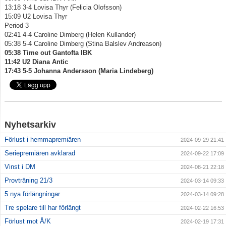
13:18 3-4 Lovisa Thyr (Felicia Olofsson)
15:09 U2 Lovisa Thyr
Period 3
02:41 4-4 Caroline Dimberg (Helen Kullander)
05:38 5-4 Caroline Dimberg (Stina Balslev Andreason)
05:38 Time out Gantofta IBK
11:42 U2 Diana Antic
17:43 5-5 Johanna Andersson (Maria Lindeberg)
Nyhetsarkiv
Förlust i hemmapremiären
2024-09-29 21:41
Seriepremiären avklarad
2024-09-22 17:09
Vinst i DM
2024-08-21 22:18
Provträning 21/3
2024-03-14 09:33
5 nya förlängningar
2024-03-14 09:28
Tre spelare till har förlängt
2024-02-22 16:53
Förlust mot Å/K
2024-02-19 17:31