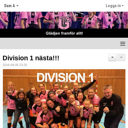
Dam A
Logga in
Hem
Division 1 nästa!!!
<
>
2016-04-05 23:25
Nyheter
Truppen
Matcher
Tabell
Kalender
Bemannings schema