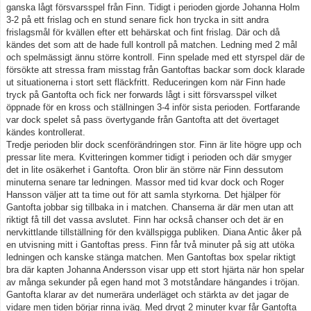
ganska lågt försvarsspel från Finn. Tidigt i perioden gjorde Johanna Holm
3-2 på ett frislag och en stund senare fick hon trycka in sitt andra
frislagsmål för kvällen efter ett behärskat och fint frislag. Där och då
kändes det som att de hade full kontroll på matchen. Ledning med 2 mål
och spelmässigt ännu större kontroll. Finn spelade med ett styrspel där de
försökte att stressa fram misstag från Gantoftas backar som dock klarade
ut situationerna i stort sett fläckfritt. Reduceringen kom när Finn hade
tryck på Gantofta och fick ner forwards lågt i sitt försvarsspel vilket
öppnade för en kross och ställningen 3-4 inför sista perioden. Fortfarande
var dock spelet så pass övertygande från Gantofta att det övertaget
kändes kontrollerat.
Tredje perioden blir dock scenförändringen stor. Finn är lite högre upp och
pressar lite mera. Kvitteringen kommer tidigt i perioden och där smyger
det in lite osäkerhet i Gantofta. Oron blir än större när Finn dessutom
minuterna senare tar ledningen. Massor med tid kvar dock och Roger
Hansson väljer att ta time out för att samla styrkorna. Det hjälper för
Gantofta jobbar sig tillbaka in i matchen. Chanserna är där men utan att
riktigt få till det vassa avslutet. Finn har också chanser och det är en
nervkittlande tillställning för den kvällspigga publiken. Diana Antic åker på
en utvisning mitt i Gantoftas press. Finn får två minuter på sig att utöka
ledningen och kanske stänga matchen. Men Gantoftas box spelar riktigt
bra där kapten Johanna Andersson visar upp ett stort hjärta när hon spelar
av många sekunder på egen hand mot 3 motståndare hängandes i tröjan.
Gantofta klarar av det numerära underläget och stärkta av det jagar de
vidare men tiden börjar rinna iväg. Med drygt 2 minuter kvar får Gantofta