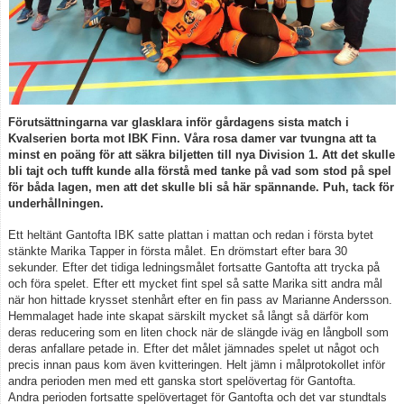
Spelarstatistik
Kontakt
Förutsättningarna var glasklara inför gårdagens sista match i
Kvalserien borta mot IBK Finn. Våra rosa damer var tvungna att ta
minst en poäng för att säkra biljetten till nya Division 1. Att det skulle
bli tajt och tufft kunde alla förstå med tanke på vad som stod på spel
för båda lagen, men att det skulle bli så här spännande. Puh, tack för
underhållningen.
Ett heltänt Gantofta IBK satte plattan i mattan och redan i första bytet
stänkte Marika Tapper in första målet. En drömstart efter bara 30
sekunder. Efter det tidiga ledningsmålet fortsatte Gantofta att trycka på
och föra spelet. Efter ett mycket fint spel så satte Marika sitt andra mål
när hon hittade krysset stenhårt efter en fin pass av Marianne Andersson.
Hemmalaget hade inte skapat särskilt mycket så långt så därför kom
deras reducering som en liten chock när de slängde iväg en långboll som
deras anfallare petade in. Efter det målet jämnades spelet ut något och
precis innan paus kom även kvitteringen. Helt jämn i målprotokollet inför
andra perioden men med ett ganska stort spelövertag för Gantofta.
Andra perioden fortsatte spelövertaget för Gantofta och det var stundtals