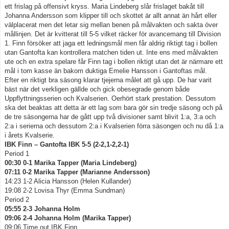
ett frislag på offensivt kryss. Maria Lindeberg slår frislaget bakåt till
Johanna Andersson som klipper till och skottet är allt annat än hårt eller
välplacerat men det letar sig mellan benen på målvakten och sakta över
mållinjen. Det är kvitterat till 5-5 vilket räcker för avancemang till Division
1. Finn försöker att jaga ett ledningsmål men får aldrig riktigt tag i bollen
utan Gantofta kan kontrollera matchen tiden ut. Inte ens med målvakten
ute och en extra spelare får Finn tag i bollen riktigt utan det är närmare ett
mål i tom kasse än bakom duktiga Emelie Hansson i Gantoftas mål.
Efter en riktigt bra säsong klarar tjejerna målet att gå upp. De har varit
bäst när det verkligen gällde och gick obesegrade genom både
Uppflyttningsserien och Kvalserien. Oerhört stark prestation. Dessutom
ska det beaktas att detta är ett lag som bara gör sin tredje säsong och på
de tre säsongerna har de gått upp två divisioner samt blivit 1:a, 3:a och
2:a i serierna och dessutom 2:a i Kvalserien förra säsongen och nu då 1:a
i årets Kvalserie.
IBK Finn – Gantofta IBK 5-5 (2-2,1-2,2-1)
Period 1
00:30 0-1 Marika Tapper (Maria Lindeberg)
07:11 0-2 Marika Tapper (Marianne Andersson)
14:23 1-2 Alicia Hansson (Helen Kullander)
19:08 2-2 Lovisa Thyr (Emma Sundman)
Period 2
05:55 2-3 Johanna Holm
09:06 2-4 Johanna Holm (Marika Tapper)
09:06 Time out IBK Finn