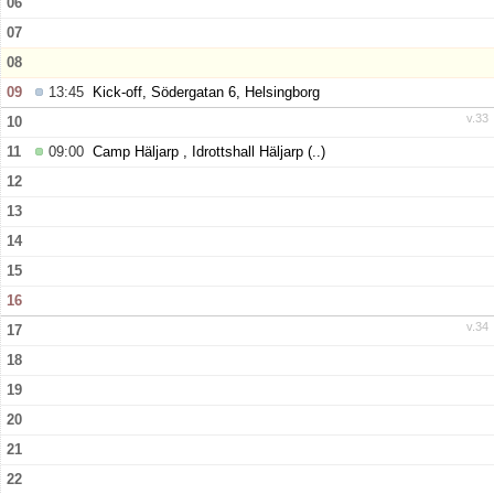
06
07
08
09
13:45
Kick-off, Södergatan 6, Helsingborg
v.33
10
11
09:00
Camp Häljarp , Idrottshall Häljarp
(..)
12
13
14
15
16
v.34
17
18
19
20
21
22