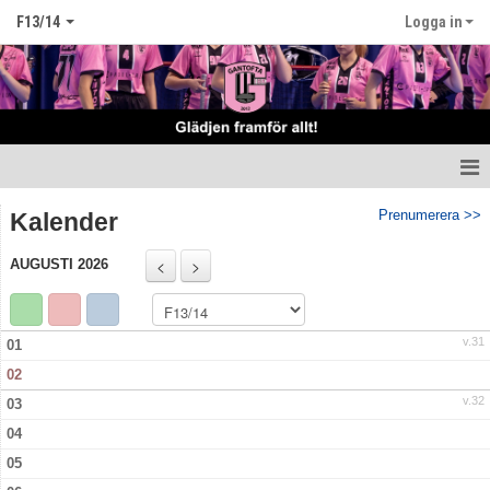
F13/14
Logga in
Hem
Prenumerera >>
Kalender
Nyheter
AUGUSTI 2026
Truppen
v.31
01
Matcher
02
Tabell Flickor E norra höst
v.32
03
04
Kalender
05
Kontakt