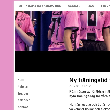
Gantofta Innebandyklubb
Senior
JAS
Flicko
Ny träningstid
Hem
Nyheter
2017-08-17 12:52
På inrådan av föräldrar i å
Truppen
byta träningsdag för våra s
Kalender
Ny träningsdag och tid är To
Kontakt
välkomnar pojkar och flickor 