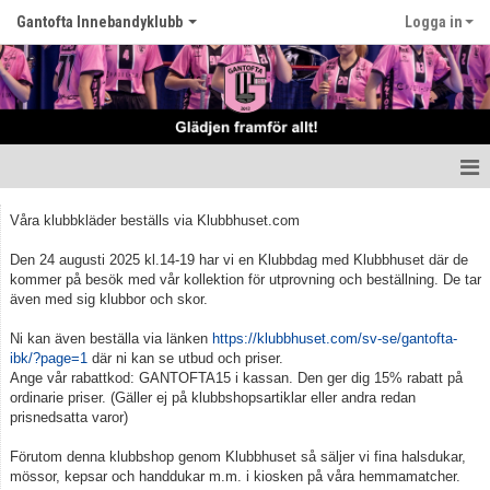
Gantofta Innebandyklubb
Logga in
Hem
Våra klubbkläder beställs via Klubbhuset.com
Nyheter
Den 24 augusti 2025 kl.14-19 har vi en Klubbdag med Klubbhuset där de
kommer på besök med vår kollektion för utprovning och beställning. De tar
även med sig klubbor och skor.
Klubben
Ni kan även beställa via länken
https://klubbhuset.com/sv-se/gantofta-
Våra lag
ibk/?page=1
där ni kan se utbud och priser.
Ange vår rabattkod: GANTOFTA15 i kassan. Den ger dig 15% rabatt på
Kontakt
ordinarie priser. (Gäller ej på klubbshopsartiklar eller andra redan
prisnedsatta varor)
Kalender
Förutom denna klubbshop genom Klubbhuset så säljer vi fina halsdukar,
mössor, kepsar och handdukar m.m. i kiosken på våra hemmamatcher.
Matcher