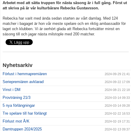
Arbetet med att sätta truppen för nästa säsong är i full gång. Först ut
att skriva på är vår kulturbärare Rebecka Gustavsson.
Rebecka har varit med ända sedan starten av vårt damlag. Med 124
matcher i bagaget är hon vår meste spelare och en riktig ambassadör för
laget och klubben. Vi är oerhört glada att Rebecka fortsätter minst en
säsong till och jagar nästa milstople med 200 matcher.
Nyhetsarkiv
Förlust i hemmapremiären
2024-09-29 21:41
Seriepremiären avklarad
2024-09-22 17:09
Vinst i DM
2024-08-21 22:18
Provträning 21/3
2024-03-14 09:33
5 nya förlängningar
2024-03-14 09:28
Tre spelare till har förlängt
2024-02-22 16:53
Förlust mot Å/K
2024-02-19 17:31
Damtruppen 2024/2025
2024-02-13 09:37