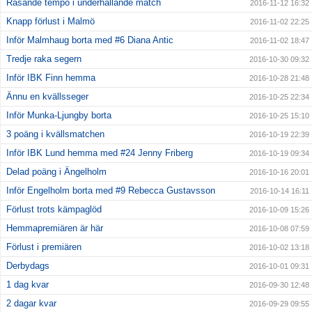
Rasande tempo i underhållande match
2016-11-12 16:32
Knapp förlust i Malmö
2016-11-02 22:25
Inför Malmhaug borta med #6 Diana Antic
2016-11-02 18:47
Tredje raka segern
2016-10-30 09:32
Inför IBK Finn hemma
2016-10-28 21:48
Ännu en kvällsseger
2016-10-25 22:34
Inför Munka-Ljungby borta
2016-10-25 15:10
3 poäng i kvällsmatchen
2016-10-19 22:39
Inför IBK Lund hemma med #24 Jenny Friberg
2016-10-19 09:34
Delad poäng i Ängelholm
2016-10-16 20:01
Inför Engelholm borta med #9 Rebecca Gustavsson
2016-10-14 16:11
Förlust trots kämpaglöd
2016-10-09 15:26
Hemmapremiären är här
2016-10-08 07:59
Förlust i premiären
2016-10-02 13:18
Derbydags
2016-10-01 09:31
1 dag kvar
2016-09-30 12:48
2 dagar kvar
2016-09-29 09:55