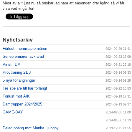
Mest av allt just nu så önskar jag bara att säsongen drar igång så vi får
visa vad vi går för!
Nyhetsarkiv
Förlust i hemmapremiären
2024-09-29 21:41
Seriepremiären avklarad
2024-09-22 17:09
Vinst i DM
2024-08-21 22:18
Provträning 21/3
2024-03-14 09:33
5 nya förlängningar
2024-03-14 09:28
Tre spelare till har förlängt
2024-02-22 16:53
Förlust mot Å/K
2024-02-19 17:31
Damtruppen 2024/2025
2024-02-13 09:37
GAME-DAY
2024-02-03 11:00
2024-01-30 11:13
Delad poäng mot Munka Ljungby
2023-12-11 21:55