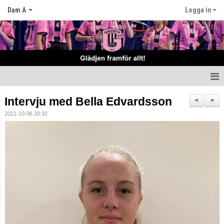
Dam A
Logga in
Hem
Intervju med Bella Edvardsson
<
>
2021-10-06 20:32
Nyheter
Truppen
Matcher
Tabell
Kalender
Bemannings schema