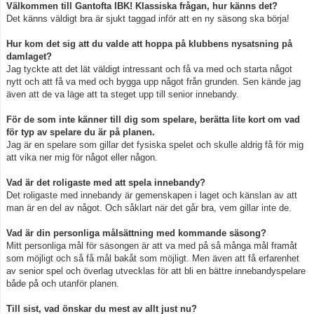
Välkommen till Gantofta IBK! Klassiska frågan, hur känns det?
Det känns väldigt bra är sjukt taggad inför att en ny säsong ska börja!
Hur kom det sig att du valde att hoppa på klubbens nysatsning på
damlaget?
Jag tyckte att det lät väldigt intressant och få va med och starta något
nytt och att få va med och bygga upp något från grunden. Sen kände jag
även att de va läge att ta steget upp till senior innebandy.
För de som inte känner till dig som spelare, berätta lite kort om vad
för typ av spelare du är på planen.
Jag är en spelare som gillar det fysiska spelet och skulle aldrig få för mig
att vika ner mig för något eller någon.
Vad är det roligaste med att spela innebandy?
Det roligaste med innebandy är gemenskapen i laget och känslan av att
man är en del av något. Och såklart när det går bra, vem gillar inte de.
Vad är din personliga målsättning med kommande säsong?
Mitt personliga mål för säsongen är att va med på så många mål framåt
som möjligt och så få mål bakåt som möjligt. Men även att få erfarenhet
av senior spel och överlag utvecklas för att bli en bättre innebandyspelare
både på och utanför planen.
Till sist, vad önskar du mest av allt just nu?