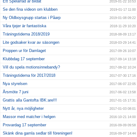
Ett Spelarråd är bildat
2019-01-22 10:53
Se den fina videon om klubben
2019-01-17 11:00
Ny Oldboysgrupp startas i Påarp
2019-01-08 09:22
Våra tjejer är fantastiska
2018-11-29 10:20
Träningstiderna 2018/2019
2018-08-09 13:17
Lite godsaker kvar av säsongen
2018-03-29 14:41
Proppen ur för Damlaget
2017-09-26 10:07
Klubbdag 17 september
2017-09-14 13:18
Vill du spela motionsinnebandy?
2017-08-02 10:24
Träningstiderna för 2017/2018
2017-07-30 17:16
Nya styrelsen
2017-06-07 22:05
Årsmöte 7 juni
2017-06-02 13:58
Grattis alla Gantofta IBK:are!!!
2017-01-15 17:31
Nytt år, nya möjligheter
2017-01-03 08:01
Massor med matcher i helgen
2016-10-21 14:00
Provardag 17 september
2016-09-09 09:58
Skänk dina gamla sedlar till föreningen!
2016-09-07 14:44