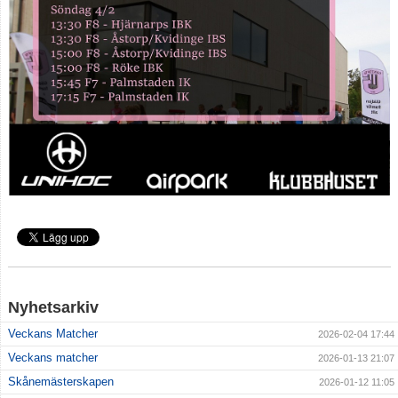
Klubbkläder
Supportershop
Dokument
Medlemskap & Medlems- och träningsavgifter
Nyhetsarkiv
Veckans Matcher
2026-02-04 17:44
Veckans matcher
2026-01-13 21:07
Skånemästerskapen
2026-01-12 11:05