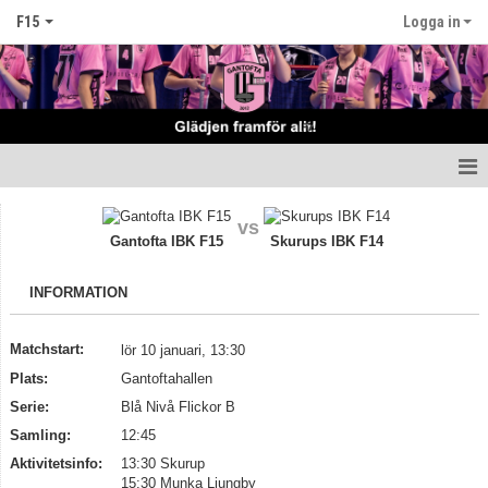
F15
Logga in
Hem
vs
Gantofta IBK F15
Skurups IBK F14
Nyheter
INFORMATION
Truppen
Matcher
Matchstart:
lör 10 januari, 13:30
Plats:
Gantoftahallen
Kalender
Serie:
Blå Nivå Flickor B
Samling:
12:45
Kontakt
Aktivitetsinfo:
13:30 Skurup
15:30 Munka Ljungby