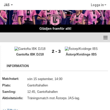
JAS
Logga in
Hem
2 - 3
Gantofta IBK DJ18
Åstorp/Kvidinge IBS
Nyheter
INFORMATION
Kalender
Matcher
Matchstart:
sön 15 september, 14:00
Plats:
Gantoftahallen
Truppen
Samling:
12:45, Gantoftahallen
Aktivitetsinfo:
Träningsmatch mot Åstorps JAS-lag.
Bildgalleri
Dokument