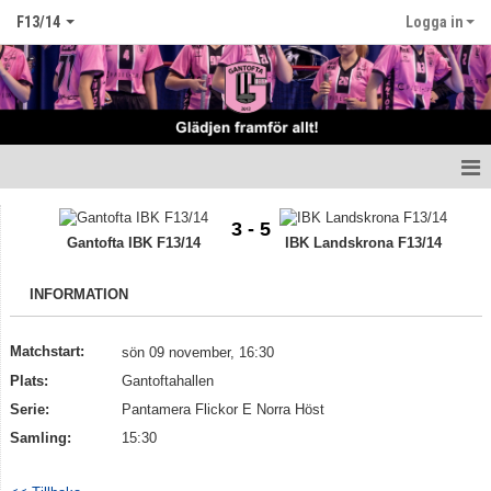
F13/14
Logga in
Hem
3 - 5
Gantofta IBK F13/14
IBK Landskrona F13/14
Nyheter
INFORMATION
Truppen
Matcher
Matchstart:
sön 09 november, 16:30
Plats:
Gantoftahallen
Tabell Flickor E norra höst
Serie:
Pantamera Flickor E Norra Höst
Samling:
15:30
Kalender
Kontakt