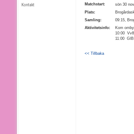
Matchstart:
sön 30 nov
Kontakt
Plats:
Brogårdas
Samling:
09:15, Bro
Aktivitetsinfo:
Kom ombytt
10:00 Vv8
11:00 GIB
<< Tillbaka