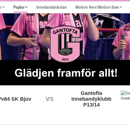
r
Pojkar
Innebandyskolan
Motion Herr/Motion Dam
Gantofta
vs
Vv84 SK Bjuv
Innebandyklubb
P13/14