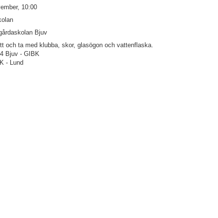
ember, 10:00
kolan
gårdaskolan Bjuv
 och ta med klubba, skor, glasögon och vattenflaska.
4 Bjuv - GIBK
K - Lund