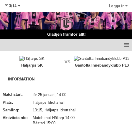
P13/14
Logga in
Hem
vs
Häljarps SK
Gantofta Innebandyklubb P13
Nyheter
INFORMATION
Truppen
Matcher
Matchstart:
lör 25 januari, 14:00
Plats:
Häljarps Idrottshall
Kalender
Samling:
13:15, Häljarps Idrottshall
Aktivitetsinfo:
Match mot Häljarp 14:00
Kontakt
Båstad 15:00