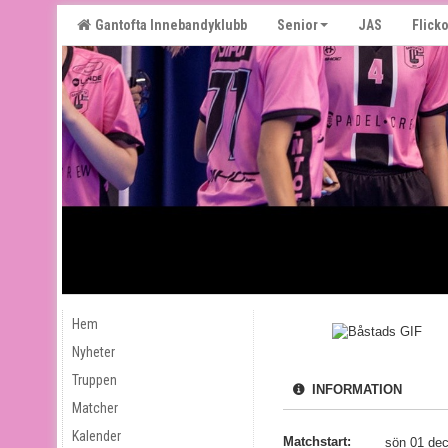
Gantofta Innebandyklubb
Senior
JAS
Flicko
Hem
Nyheter
Truppen
INFORMATION
Matcher
Kalender
Matchstart:
sön 01 dec