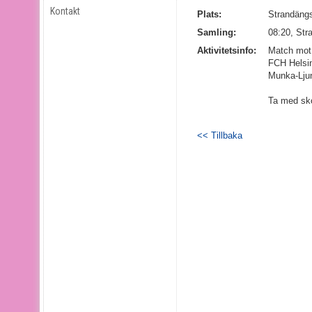
Kontakt
Plats:
Strandäng
Samling:
08:20, Str
Aktivitetsinfo:
Match mot
FCH Helsin
Munka-Lju
Ta med sko
<< Tillbaka