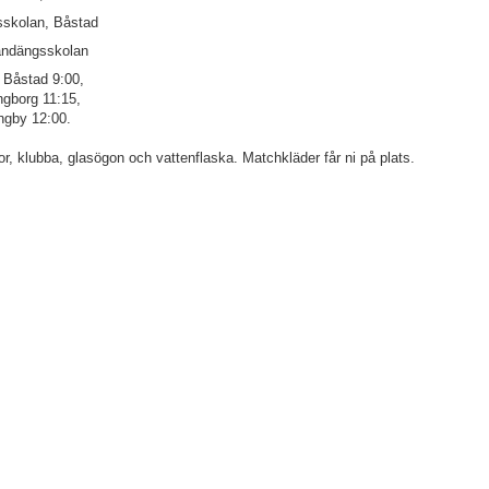
sskolan, Båstad
andängsskolan
 Båstad 9:00,
gborg 11:15,
ngby 12:00.
r, klubba, glasögon och vattenflaska. Matchkläder får ni på plats.