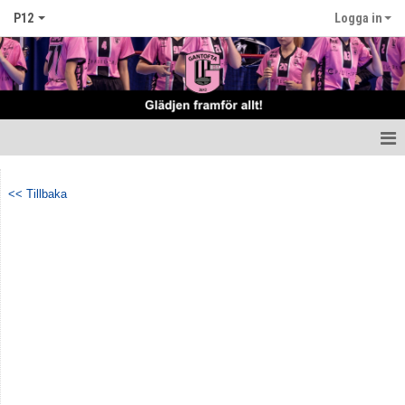
P12
Logga in
Hem
<< Tillbaka
Nyheter
Truppen
Matcher
Tabell Pojkar D svår
Tabell Pojkar D norra
Kalender