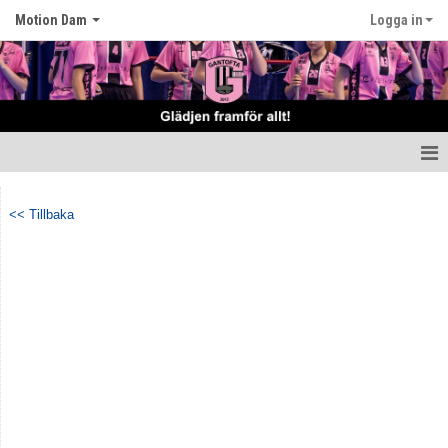
Motion Dam
Logga in
Hem
<< Tillbaka
Nyheter
Truppen
Matcher
Tabell
Kalender
Kontakt