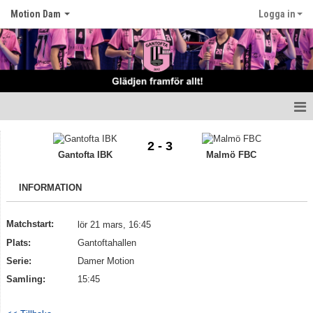
Motion Dam
Logga in
Hem
2 - 3
Gantofta IBK
Malmö FBC
Nyheter
INFORMATION
Truppen
Matcher
Matchstart:
lör 21 mars, 16:45
Plats:
Gantoftahallen
Tabell
Serie:
Damer Motion
Samling:
15:45
Kalender
Kontakt