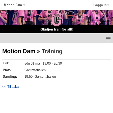
Motion Dam
Logga in
Hem
Motion Dam
» Träning
Nyheter
Tid:
sön 31 maj, 19:00 - 20:30
Truppen
Plats:
Gantoftahallen
Samling:
18:50, Gantoftahallen
Matcher
<< Tillbaka
Tabell
Kalender
Kontakt